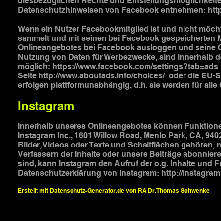
diesbezüglichen Rechte und Einstellungsmöglichkeite
Datenschutzhinweisen von Facebook entnehmen:
htt
Wenn ein Nutzer Facebookmitglied ist und nicht möch
sammelt und mit seinen bei Facebook gespeicherten M
Onlineangebotes bei Facebook ausloggen und seine C
Nutzung von Daten für Werbezwecke, sind innerhalb d
möglich:
https://www.facebook.com/settings?tab=ads
Seite
http://www.aboutads.info/choices/
oder die EU-S
erfolgen plattformunabhängig, d.h. sie werden für al
Instagram
Innerhalb unseres Onlineangebotes können Funktionen
Instagram Inc., 1601 Willow Road, Menlo Park, CA, 94
Bilder, Videos oder Texte und Schaltflächen gehören, m
Verfassern der Inhalte oder unsere Beiträge abonniere
sind, kann Instagram den Aufruf der o.g. Inhalte und 
Datenschutzerklärung von Instagram:
http://instagram
Erstellt mit Datenschutz-Generator.de von RA Dr. Thomas Schwenke